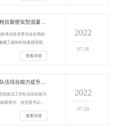
研修班。该研修班以“提升
”为主题，设置了丰富多样
安徽省地方标准《地下工程抗裂密实型混凝土结构自防水技术应用规程》编制大纲研讨会顺利召开
析和软件操作和交流互动等
2022
理等专业建设实际，围绕师
能标准化技术委员会在我校
教学管理等重点与难点问
徽建工建材科技集团有限公
07-26
同行们
下工程抗裂密实型混凝土结
查看详情
讨会，校党委常委、副校长
厅标准定额处处长尹宗军到
运输厅、安徽省建筑科学研
学校2022年思想政治工作队伍综合能力提升专题培训班顺利开班
研究总院股份有限公司、安
2022
徽省恒信建设工程管理有限
高校思想政治工作队伍综合能力
料与节能标准化技术委员会
湖如期举办，校党委书记孙
07-20
对住建厅标准
范大学党委常委、副校长熊
查看详情
学院院长、教育部高校思想
室主任姚宏志，校学工部、