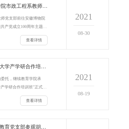
【党史学习教育】 环能学院市政工程系教师党支部赴安徽省博物院开展党史学习教育
。8月份启动培训工作，在
2021
、材料准备等方面提前谋
教师党支部前往安徽博物院
学校遴选等程序，确定10位
共产党成立100周年主题
08-30
重大历史事件为切入点，分
查看详情
、“奋进新时期”和“阔步新时
来江淮儿女在中国共产党的
以坚定乐观的革命信仰、开
合肥供水集团与安徽建筑大学产学研合作培训班开班
牺牲奉献，铸就出中国革命
2021
革命力量中的安徽风范。参
的委托，继续教育学院承
弘扬伟大伟大建党精神，赓
学产学研合作培训班”正式开
08-19
干240名学员参加此次培
查看详情
集团党委和学校党委都高度
怀校长根据我校发展和目前
是职业教育的灵魂，大力促
红星闪闪放光彩——继续教育党支部参观胡底烈士纪念馆开展党史学习教育
合是职业教育工作的重中之