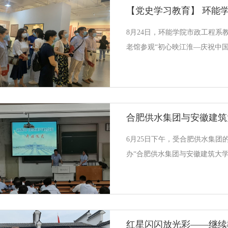
科学谋划、统筹推进、重点落实
课程设置、师资安排、主题遴选
8月24日，环能学院市政工程系
划、落细落实。经各学院推荐，
老馆参观“初心映江淮—庆祝中国
同志担任此次培训授课教师，
展”。展览以时间发展为线，以
为“缔造新世界”、“建设新家园”
代”四个部分,集中展示了一百年
领导下，披荆斩棘、奋发进取，
拓创新的豪情毅力、敢于担当的
道路中的安徽情怀，显示了中国
6月25日下午，受合肥供水集团
观结束后，支部党员纷纷表示要
办“合肥供水集团与安徽建筑大
续红色血脉，砥砺初心使命，努
班，来自合肥供水集团各单位的骨
训。本次校企合作培养项目供水
重视和支持，在党校学习的黄显
状况提出：产教融合、校企合作
进产教融合、校企合作、工学结