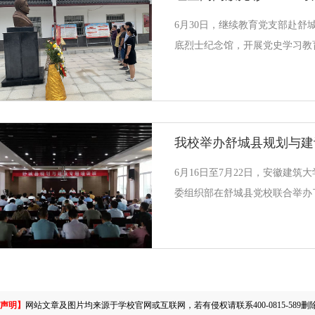
重。但当前我校校企合作的深度
6月30日，继续教育党支部赴舒
作实践中的校企双方并没有真正
底烈士纪念馆，开展党史学习教
企业参与职业教育行为的差异性
同志瞻仰了胡底烈士铜像，集体
词，对党忠诚，积极工作，为共
里，听着讲解员对胡底烈士英勇
史照片，一个个展品，心情久久
我校举办舒城县规划与建
命先烈的牺牲，不能忘记历代共
底烈士纪念馆后，同志们纷纷表
6月16日至7月22日，安徽建
不断闪耀照亮前方的路。作为共
委组织部在舒城县党校联合举办
烈的英勇奋斗，敢于为革命牺牲
训班。本次培训班的学员来自舒
规划局、水利局、农村农业局、
63人，我校派出17名专业老师
与管理、小城镇开发建设、城镇
护等方面内容进行专业指导培训
声明】
网站文章及图片均来源于学校官网或互联网，若有侵权请联系400-0815-589删