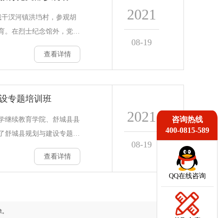
2021
与广度还有待加强，校企合
城干汊河镇洪垱村，参观胡
做到“知己知彼”，尤其是对
育。在烈士纪念馆外，党员
08-19
与内在机
向党旗宣誓，重温了入党誓
查看详情
产主义奋斗终身。在纪念馆
事迹的讲解，看着一张张历
不能平静。我们不能忘记革
设专题培训班
产党人的筚路蓝缕。参观胡
2021
示，胡底烈士就像一颗红星
咨询热线
筑大学继续教育学院、舒城县县
400-0815-589
产党员，要牢牢记住革命先
了舒城县规划与建设专题培
08-19
的精神，要不
城县人大、乡镇、住建局、
查看详情
文旅体局、交通运输局共计
对他们在城镇规划、城镇建设
QQ在线咨询
基础设施建设、城镇环境保
。舒城县常务副县长刘兴旺
除。