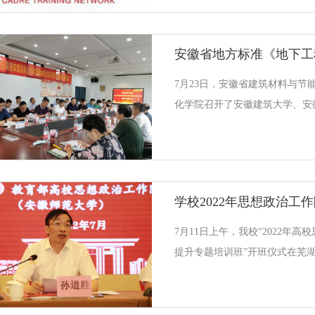
校教师数智化技术应用能力提升
数智化技术应用水平和教学能力
的教学讲座、经验漫谈、前言分
内容。学院教师结合人力资源管
7月23日，安徽省建筑材料与节
资提升、课程建设、教学设计、
化学院召开了安徽建筑大学、安
题，与培训专家及国内有关高校
司等主编的安徽省地方标准《地
构自防水技术应用规程》大纲研
蔡新立、安徽省住房和城乡建设
会指导，会议邀请了安徽省交通
究设计院、安徽省交通规划设计
徽省建筑业协会混凝土分会与安
7月11日上午，我校“2022年
公司等单位专家。安徽省建筑材
提升专题培训班”开班仪式在芜
副主任程海峰主持会议。蔡新立
道胜出席并作动员讲话。安徽师
宇杰，安徽师范大学马克思主义
政治工作队伍培训研修中心办公