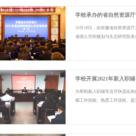
研工部负责人、各学院副书记、
队伍相关人员参加了开班仪式。
宇杰对我校学工队伍的到来表示
10月18日，由安徽省自然资源
范大学的悠久历史和承办思想政
省国土空间规划与生态研究院承
的丰富经验，并表示，作为承办
厅“2021年基层规划管理人员专
开班。安徽省自然资源厅国土空
式，我校建筑与规划学院负责人
愿者参加开班式。会议由安徽省
学校开展2021年新入职
副院长马明主持。王辉作动员讲
去年的培训工作和效果，2020
为帮助新入职辅导员尽快适应岗
大学，举办了我省自然资源统一
握工作技能、熟悉工作流程、提升
划管理人员培训活动，得到了自
日，学校开展2021年新入职辅
出席开班仪式，2021年新入职
谋划，精心组织。学校高度重视
培训工作作为年度辅导员队伍建