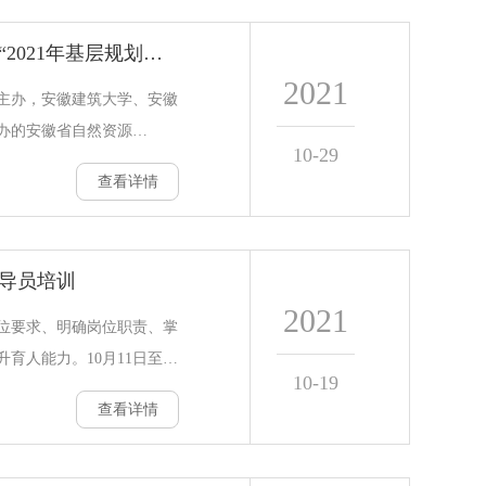
全体辅导员等思想政治工作
学校承办的省自然资源厅“2021年基层规划管理人员专项培训”顺利开班
开班仪式由姚宏志主持。熊
2021
热烈欢迎。他介绍了安徽师
厅主办，安徽建筑大学、安徽
治工作队伍培训和研修工作
办的安徽省自然资源
10-29
单位，
项培训(第一期)”在合肥顺利
查看详情
间规划处处长王辉出席开班
、部分授课专家、教师及志
国土空间规划与生态研究院
辅导员培训
话。他首先充分肯定了我校
2021
年省自然资源厅委托安徽建筑
位要求、明确岗位职责、掌
管理以来最大规模的基层规
育人能力。10月11日至14
10-19
然资
导员培训，校党委书记孙道胜
查看详情
的27名辅导员参加培训。科学
新入职辅导员培训工作，将
设的中心任务和关键环节，