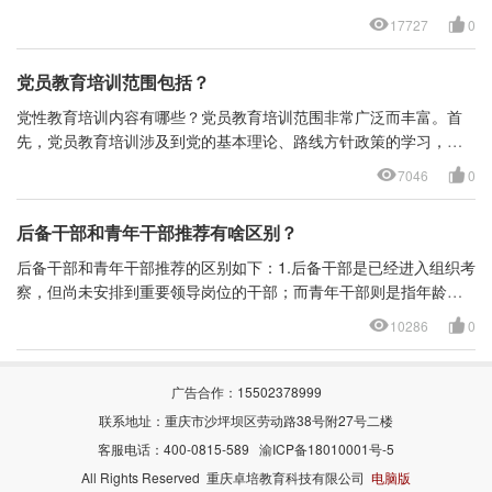
和国家重要的培养干部的机构，拥有雄厚的历史和丰富的教学资
17727
0
源。中国共产党中央党校是培养党的干部的重要学府，其教学内容
涵盖了党的理论、组织和党的建设等方面的知识。中央党校研究生
党员教育培训范围包括？
院则是针对高级干部提供更高层次的学习和培训机会，培养更高水
平的领导人才。国家行政学院致力于培养公务员和行政管理人才，
党性教育培训内容有哪些？党员教育培训范围非常广泛而丰富。首
培养具备优秀专业能力和良好素质的领导干部。国家公安大学则是
先，党员教育培训涉及到党的基本理论、路线方针政策的学习，包
培养公安干部和警察人才的专门学府，致力于提高公安部门的管理
括马克思主义、毛泽东思想、邓小平理论、三个代表重要思想、科
7046
0
水平和执法能力。国家国防大学则是培养军队干部的重要学府，致
学发展观等。这些理论是党员担任领导职务、参与党务工作的基本
力于培养出具备军事战略素养和领导能力的高级军事人才。这五所
素养和素质的重要指导。其次，党员教育培训还包括党的各项政策
学院在培养和提升干部队伍方面发挥着重要的作用，为中国的发展
后备干部和青年干部推荐有啥区别？
法规的学习，如党章、党纪、党规等规范党员行为的制度文件，以
和建设做出了突出贡献。
及党中央有关方针政策、决策部署等。这些政策法规是党员在实际
后备干部和青年干部推荐的区别如下：1.后备干部是已经进入组织考
工作中必须遵守和执行的准则和规范。此外，党员教育培训还涉及
察，但尚未安排到重要领导岗位的干部；而青年干部则是指年龄在3
到社会主义核心价值观的学习，包括爱国主义、集体主义、社会主
5岁以下，有潜力但还未完全崭露头角的干部。2.在推荐过程中，一
10286
0
义道德、科学发展观等。这些价值观是中国特色社会主义事业的精
般要求后备干部在原岗位表现出色，能够胜任更高层次的领导工
神支柱和社会主义核心价值体系的重要组成部分。最后，党员教育
作；而青年干部则更注重潜力而非经验，更注重个人素质而非工作
培训还涉及到实践教育和素质教育，包括党员参与社会实践、社会
表现。总的来说，后备干部推荐更注重实际工作表现，而青年干部
广告合作：15502378999
服务等活动，提升党员的综合素质和能力。党员教育培训的目的是
推荐更注重个人潜力和素质。
联系地址：重庆市沙坪坝区劳动路38号附27号二楼
锻造忠诚干净担当的共产党人，培养高尚的思想道德情操和良好的
客服电话：400-0815-589
渝ICP备18010001号-5
党性修养。通过这些教育培训，党员可以更好地履行自己的党员责
任和使命，为实现中华民族伟大复兴的中国梦奋斗。
All Rights Reserved 重庆卓培教育科技有限公司
电脑版