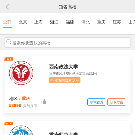
知名高校
全部
北京
上海
浙江
福建
湖北
重庆
江苏
山
西南政法大学
重庆市沙坪坝区烈士墓壮志路2号
全国“五院四系”之一
地区：
重庆
学校首页
获取方案
58898
参与投票
重庆师范大学