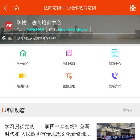
法商培训中心继续教育培训
学校：法商培训中心
电话：
400-689-9758
官网：
https://www.fsjypx.cn
重庆市沙坪坝区劳动路38号附41-43
学校简介
培训项目
新闻中心
培训掠影
党性基地
联系方式
培训动态
更多>
学习贯彻党的二十届四中全会精神暨新
时代和 人民政协宣传思想文化研修班在