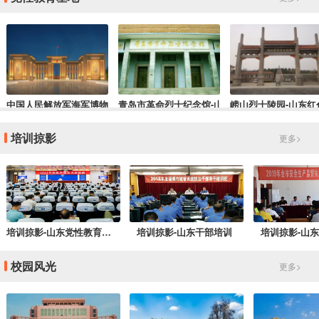
高校、山东省首批文明校园。学校现有27个学院，24个校级研究院。
拥有博
中国人民解放军海军博物馆-山东干部培训红色教育基地
青岛市革命烈士纪念馆-山东红色培训基地
崂山烈士陵园-山东红
培训掠影
更多>
培训掠影-山东党性教育培训
培训掠影-山东干部培训
培训掠影-山
校园风光
更多>