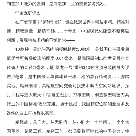
制造加工能力的强弱，是制造加工业的重要参考指标。
中国五矿供图
在广袤宇宙中“穿针引线”，也在微观世界中精益求精。精准对
接、精密测量、精确平移……十年来，中国现代化建设不断突破
创新，展现精益求精的不懈追求——
10纳秒，是北斗系统的授时精度;30微米，是我国自主研发超
薄柔性可折叠玻璃的厚度;0.01毫米，是我国研制出的世界最小直
径铣刀的直径;1毫米，是“华龙一号”重约340吨穹顶吊装的最大误
差;2毫米，是中国最大单体建筑平移工程的滑行精确度……脚踏
实地、精雕细琢，高精度空间交会对接技术助力空间站建设、探
月工程等重大航天工程;自主创新、打破垄断，创造微型精密刀具
行业的中国标准;攻坚克难、勇于挑战，我国精密位移测量技术及
器件的自主可控得以实现。
精微处，见广大。从无到有、从小到大，十年间，一个个大
国重器、超级工程、精密工艺，都凸显着新时代的中国实力，镌