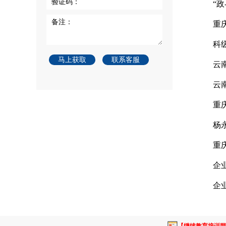
验证码：
“
备注：
重
科
马上获取
联系客服
云
云
重
杨
重
企
企