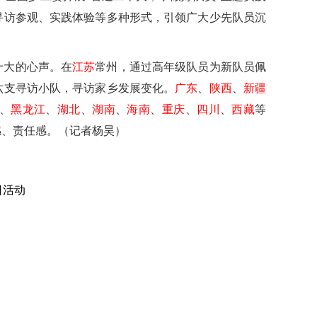
寻访参观、实践体验等多种形式，引领广大少先队员沉
。
十大的心声。在
江苏
常州，通过高年级队员为新队员佩
六支寻访小队，寻访家乡发展变化。
广东
、
陕西
、
新疆
、
黑龙江
、
湖北
、
湖南
、
海南
、
重庆
、
四川
、
西藏
等
感、责任感。（记者杨昊）
日活动