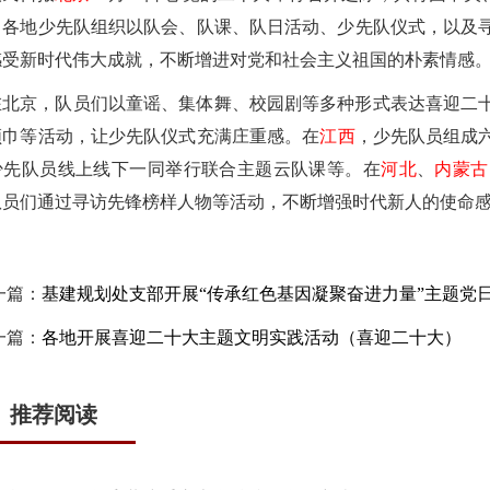
，各地少先队组织以队会、队课、队日活动、少先队仪式，以及
感受新时代伟大成就，不断增进对党和社会主义祖国的朴素情感
在北京，队员们以童谣、集体舞、校园剧等多种形式表达喜迎二
领巾等活动，让少先队仪式充满庄重感。在
江西
，少先队员组成
少先队员线上线下一同举行联合主题云队课等。在
河北
、
内蒙古
队员们通过寻访先锋榜样人物等活动，不断增强时代新人的使命
一篇：
基建规划处支部开展“传承红色基因凝聚奋进力量”主题党
一篇：
各地开展喜迎二十大主题文明实践活动（喜迎二十大）
推荐阅读