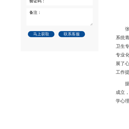
验证码：
备注：
马上获取
联系客服
系统
卫生
专业
展了
工作
成立
学心