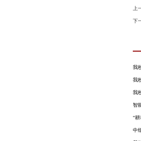
上
下
我
我
我
智
“
中