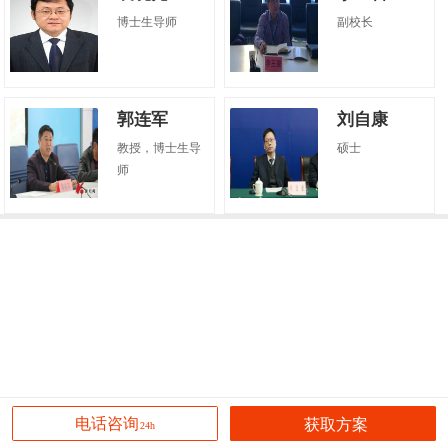
博士生导师
副校长
郭连军
刘自康
教授，博士生导
硕士
师
获取方案
电话咨询
24h