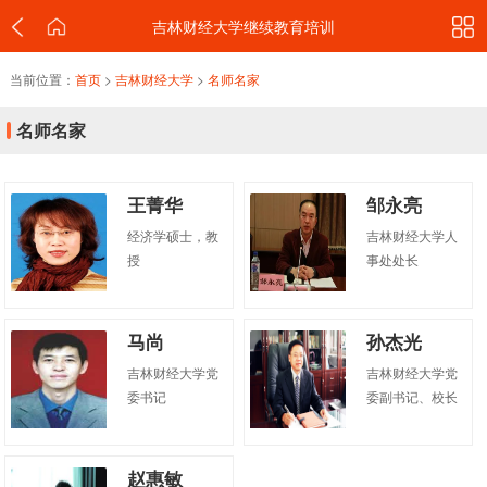
吉林财经大学继续教育培训
当前位置：
首页
>
吉林财经大学
>
名师名家
名师名家
王菁华
邹永亮
经济学硕士，教
吉林财经大学人
授
事处处长
马尚
孙杰光
吉林财经大学党
吉林财经大学党
委书记
委副书记、校长
赵惠敏