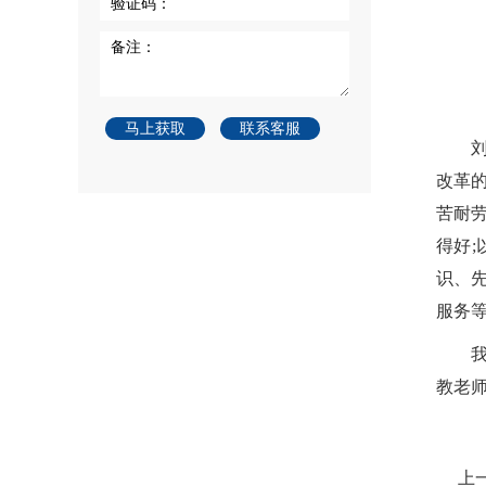
验证码：
备注：
马上获取
联系客服
改革
苦耐
得好
识、
服务
教老
上