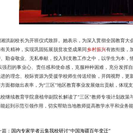
刘湘洪副校长为开班仪式致辞。她表示，为深入贯彻全国教育大
的有关精神，实现巩固拓展脱贫攻坚成果同
乡村振兴
有效衔接，
劳、勤奋敬业、无私奉献，投入到支教工作之中，以学生为本，
;以强烈的事业心、责任感和使命感，克服种种困难，充分发挥
先进的理念、校际资源为受援学校师生传送经验，开阔视野，更
等方面都做出表率，为“三区”地区教育事业发展做出贡献，体现
我校继续教育学院唐植华副院长解读了"三区"教师专项计划政策
师能起到示范引领作用，切实帮助当地教师提高教学水平和业务
一篇：
国内专家学者云集我校研讨“中国海疆百年变迁”