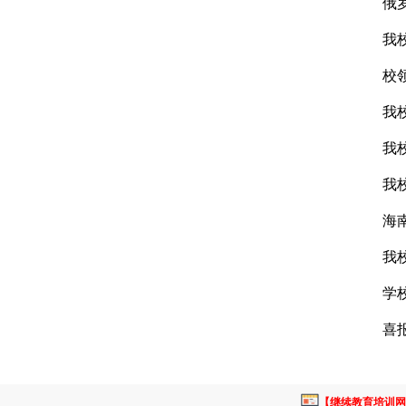
俄
我
校
我
我
我
海
我
学
喜
【继续教育培训网