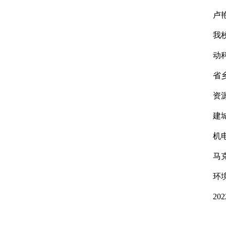
卢
我
动
省
资
建
机
马
环
2