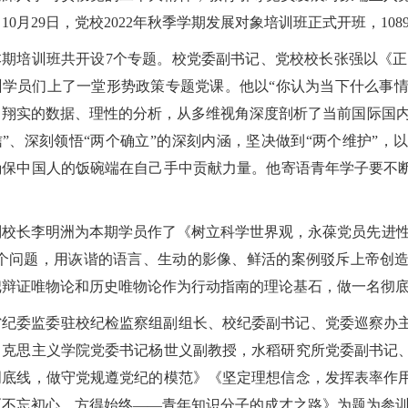
10月29日，党校2022年秋季学期发展对象培训班正式开班，1
本期培训班共开设7个专题。校党委副书记、党校校长张强以《正
训学员们上了一堂形势政策专题党课。他以“你认为当下什么事情
、翔实的数据、理性的分析，从多维视角深度剖析了当前国际国内
信”、深刻领悟“两个确立”的深刻内涵，坚决做到“两个维护”
确保中国人的饭碗端在自己手中贡献力量。他寄语青年学子要不
副校长李明洲为本期学员作了《树立科学世界观，永葆党员先进性
几个问题，用诙谐的语言、生动的影像、鲜活的案例驳斥上帝创
把辩证唯物论和历史唯物论作为行动指南的理论基石，做一名彻
省纪委监委驻校纪检监察组副组长、校纪委副书记、党委巡察办
马克思主义学院党委书记杨世义副教授，水稻研究所党委副书记
明底线，做守党规遵党纪的模范》《坚定理想信念，发挥表率作
《不忘初心、方得始终——青年知识分子的成才之路》为题为参