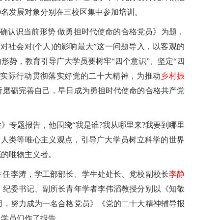
089名发展对象分别在三校区集中参加培训。
确认识当前形势 做勇担时代使命的合格党员》为题，
对社会对(个人)的影响最大”这一问题导入，以客观的
形势，教育引导广大学员要树牢“四个意识”、坚定“四
，以实际行动贯彻落实好党的二十大精神，为推动
乡村振
断磨砺完善自己，早日成为勇担时代使命的合格共产党
》专题报告，他围绕“我是谁?我从哪里来?我要到哪里
造人类等唯心主义观点，引导广大学员树立科学的世界
底的唯物主义者。
主任李涛，学工部部长、学生处处长、党校副校长
李静
、纪委书记、副所长青年学者李伟滔教授分别以《知敬
用，努力成为一名合格党员》《党的二十大精神辅导报
训学员们作了报告。