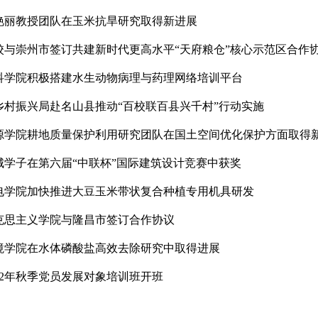
艳丽教授团队在玉米抗旱研究取得新进展
校与崇州市签订共建新时代更高水平“天府粮仓”核心示范区合作
科学院积极搭建水生动物病理与药理网络培训平台
乡村振兴局赴名山县推动“百校联百县兴千村”行动实施
源学院耕地质量保护利用研究团队在国土空间优化保护方面取得
城学子在第六届“中联杯”国际建筑设计竞赛中获奖
电学院加快推进大豆玉米带状复合种植专用机具研发
克思主义学院与隆昌市签订合作协议
境学院在水体磷酸盐高效去除研究中取得进展
022年秋季党员发展对象培训班开班