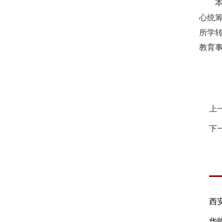
心统
所学
教育
上
下
华