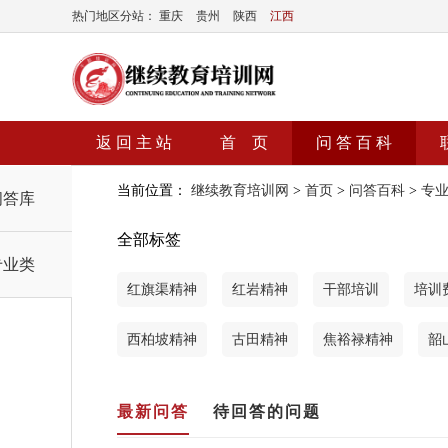
热门地区分站：
重庆
贵州
陕西
江西
返 回 主 站
首 页
问 答 百 科
当前位置：
继续教育培训网
>
首页
>
问答百科
>
专
问答库
全部标签
专业类
红旗渠精神
红岩精神
干部培训
培训
西柏坡精神
古田精神
焦裕禄精神
韶
最新问答
待回答的问题