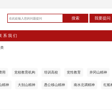
联 系 我 们
业类
费用
党校教育机构
培训高校
党性教育
井冈山精神
山精神
大别山精神
愚公移山精神
南水北调精神
红船