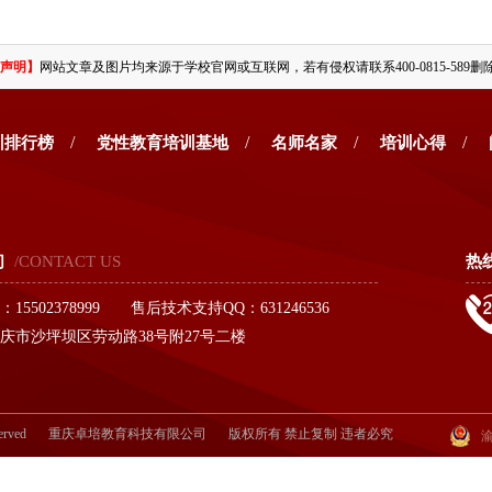
声明】
网站文章及图片均来源于学校官网或互联网，若有侵权请联系400-0815-589删
/
/
/
/
训排行榜
党性教育培训基地
名师名家
培训心得
们
/CONTACT US
热
15502378999 售后技术支持QQ：631246536
庆市沙坪坝区劳动路38号附27号二楼
erved
重庆卓培教育科技有限公司
版权所有 禁止复制 违者必究
渝