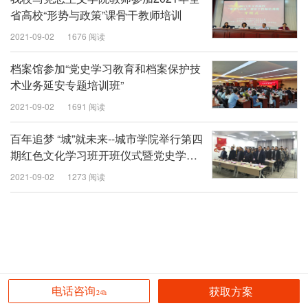
省高校“形势与政策”课骨干教师培训
2021-09-02
1676 阅读
档案馆参加“党史学习教育和档案保护技
术业务延安专题培训班”
2021-09-02
1691 阅读
百年追梦 “城”就未来--城市学院举行第四
期红色文化学习班开班仪式暨党史学习
教育部署会
2021-09-02
1273 阅读
获取方案
电话咨询
24h