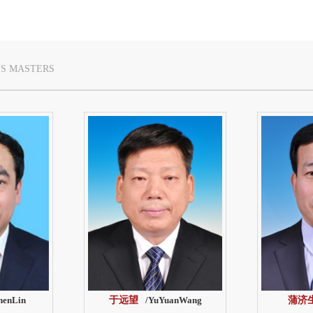
S MASTERS
henLin
于远望
/YuYuanWang
蒲济