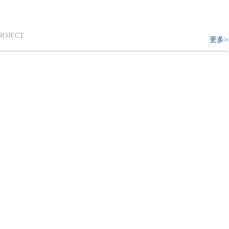
来自全国各地的4197名本科生、硕士
究生及博士研究生表示热烈欢迎和诚
祝贺。他简要回顾了学校的发展历程
并寄语全体新生要胸
ROJECT
更多>