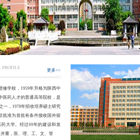
 PROFILE
更多>>
进修学校，1959年升格为陕西中
质中医药人才的普通高等院校，是
之一，1978年招收培养硕士研究
育部批准为首批有条件接收国外留
医药大学。经过69年的建设和发
医并重，医、理、工、文、管