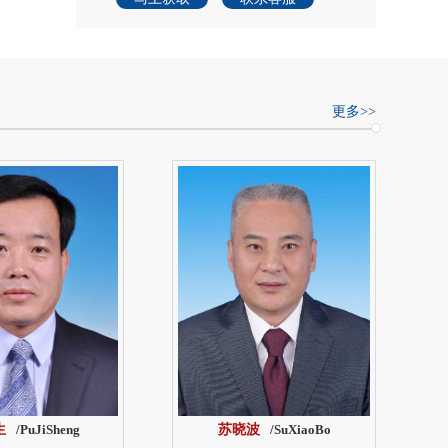
更多>>
生
/PuJiSheng
苏晓波
/SuXiaoBo