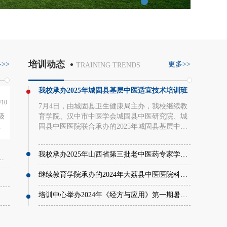
•
培训动态
>>
更多>>
TRAINING TRENDS
我校承办2025年城固县基层中医适宜技术培训班
/10
7月4日，由城固县卫生健康局主办，我校继续教
级
育学院、汉中市中医学会城固县中医研究院、城
校
固县中医医院联合承办的2025年城固县基层中医
杨
适宜技术培训班在城固县中医医院顺利开班。我
杨
校继续教育学院党总支书记张小嵩、副院长孙建
我校承办2025年山西省第三批老中医药专家学术经验继承人员中医经典应用培训班
飞，培训中心主任杨忠瑶，城固县卫生健康局党
波
组书记、局长熊韬，城固县中医医院院长徐华、
继续教育学院承办的2024年大荔县中医医院科研能力提升培训班顺利开班
歌
副院长丁涛等出席开班仪式。来自全县各医疗机
训
构的180余名学员参加了培训会。会议由丁涛主
培训中心举办2024年《经方与应用》第一期暑期培训班
出
持。张小嵩在致辞中指出，本次培训班的举办是
校
我们贯彻落实党中央、国务院关于中医药工作的
向
决策部署，加强中医药人才队伍建设，继承弘