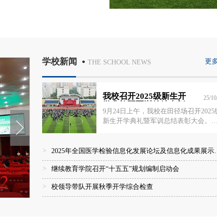
•
学校新闻
更多
THE SCHOOL NEWS
我校召开2025级新生开
25/10
学典礼暨军训总结表彰
9月24日上午，我校在田径场召开2025
大会
新生开学典礼暨军训总结表彰大会。
党委书记蒲济生，党委副书记、校长
晓航，党委副书记苏晓波、巨旺民、
景锋，副校长缪峰及中国人民解放军
>
2025年全国医学检验信息化发展论坛及信息化成果展示交流会在我校召开
93897部队领导出席会议。大会由苏晓
>
继续教育学院召开“十五五”规划编制启动会
主持。活动现场开学典礼在庄严的国
2
声中拉开帷幕。蒲济生代表学校向承
校召开
>
校领导带队开展秋季开学综合检查
部队赠送锦旗，对全体教官的辛苦付
表达了谢意。党委书记蒲济生代表学
4
向承训部队赠送锦旗杨晓航代表学校