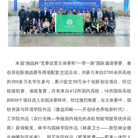
本届“挑战杯”竞赛设置主体赛和“一带一路”国际邀请赛赛、秦
创原创新挑战赛等两项配套交流活动，共吸引来自2700余所高校
的300多万名学生参与，累计提交39万余个创新创业项目。经过
校级初赛、省级复赛，共有来自412所国内高校，14所国际高校
的839个项目进入全国决赛终评。经过激烈角逐，在主体赛中，我
校资源与环境学院作品《微益田畴——开创绿色养地新时代》、
工学院作品《农行先锋—争做国内领先的农机智能驾驶系统供应
商》获得银奖，林学与园林学院作品《林康卫士——新型林业微
生物菌剂开拓者》、园艺学院作品《肥薯胶囊——肥薯一体型人