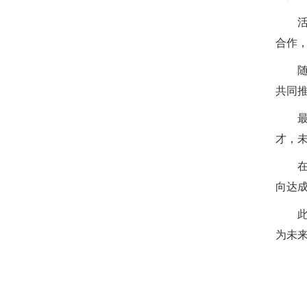
合作
共同
才，
向达
为未