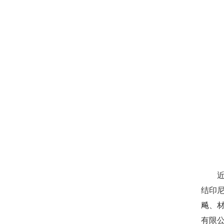
结印
飚、
有限