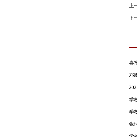
上
下
喜
邓
2
学
学
张
学