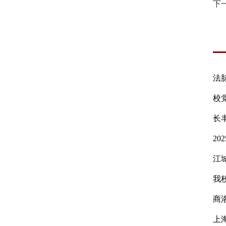
下
法
校
长
2
江
我
商
上