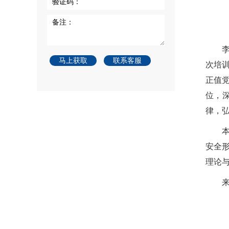
验证码：
备注：
马上获取
联系客服
次培
正值
位，
律，
安全
理论