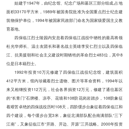
始建于1947年，由纪念馆、纪念广场和墓区三部分组成,占地
面积33170平方米，1989年被国务院批准为全国重点烈士纪念建
筑物保护单位，1994年被国家民政部门命名为国家级爱国主义教
育基地。
四保临江烈士陵园内安息着四保临江战役中牺牲的最高将领
杜光华师长、温士友团长和著名战士英雄李安仁烈士以及四保临
江、抗美援朝和社会主义建设时期牺牲的革命烈士483位，其中8
位是日本籍烈士。
1992年投资10万元修建了四保临江战役纪念馆，建筑面积
412平方米，馆内珍藏着烈士遗物、图片等革命资料，1994年以
来又相继投资112万元，社会各界捐资12万元，修建了通往墓区
的“长青门”石牌楼、凉亭、花墙和108阶花岗岩踏步，108阶象征
着艰苦卓绝的四保战役历时108天，四阶缓步台象征着四保临江和
四个建设，每个缓步台宽3米，象征北满部队配合南满部队“三下
江南”，又象征临江市“开路、开边、开源”三开战略。2000年投资