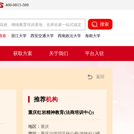
400-0815-589
搜索
搜索：
浙江大学
西安交通大学
西南政法大学
海南大学
获取方案
关于我们
平台入驻
返回
推荐
机构
重庆红岩精神教育(法商培训中心)
地区：
重庆
地址：
重庆沙坪坝区杨公桥(地铁站)2楼