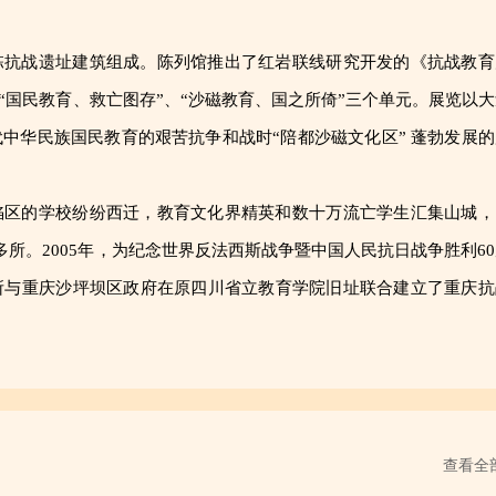
栋抗战遗址建筑组成。陈列馆推出了红岩联线研究开发的《抗战教育
“国民教育、救亡图存”、“沙磁教育、国之所倚”三个单元。展览以大
代中
华民
族国民教育的艰苦抗争和战时“陪都沙磁文化区” 蓬勃发展的
陷区的学校纷纷西迁，教育文化界精英和数十万流亡学生汇集山城，
多所。2005年，为纪念世界反法西斯战争暨中国人民抗日战争胜利6
所与重庆沙坪坝区政府在原
四川
省立教育学院旧址联合建立了重庆抗
查看全部