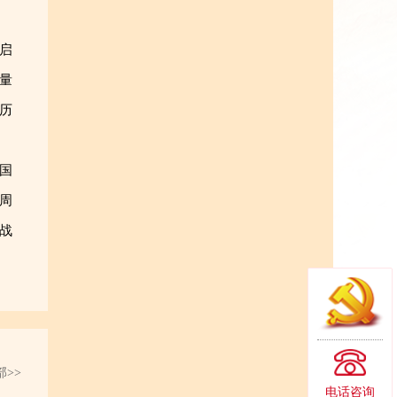
启
量
历
国
0周
战
>>
电话咨询