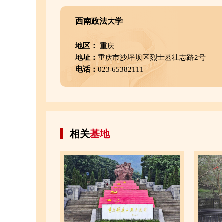
西南政法大学
地区：
重庆
地址：
重庆市沙坪坝区烈士墓壮志路2号
电话：
023-65382111
相关
基地