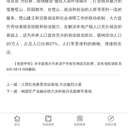
谐宜居”为目标，围绕建设“最佳人居环境城市”，打造独具魅力的
儒雅璧山，田园都市。在璧山，就业和创业的人群享受到一流的
服务。璧山建立和完善就业和社会保障工作的联动机制，大力提
升劳动者就业技能和创业能力。在解决本地户籍人口充分就业的
基础上，还为外来人口提供充分的创业就业岗位，吸纳流动人口
20万人，占总人口比例27%。人们享受便利的购物、便捷的生
活。
【免责申明】本专题图片均来源于学校官网或互联网，若有侵权请联系
400-0815-589删除。
上一篇：
江西红色教育培训基地-方志敏烈士墓
下一篇：
铜梁区产业融合助力乡村振兴实践教学基地
首页
高校推荐
机构推荐
定制方案