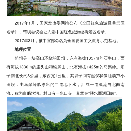
2017年1月，国家发改委网站公布《全国红色旅游经典景区
名录》，苟坝会议会址入选中国红色旅游经典景区名录。
2017年3月，被中宣部命名为全国爱国主义教育示范基地。
地理位置
苟坝是一块高山环绕的田坝，东有海拔1357m的石牛山，西
有海拔1330m的崖头山和银屏山，北有海拔1425m的马鬃岭。坝
子南北长约3公里，东西宽1公里，其坝子间有起伏状像睡葫芦小
田坝，由马鬃岭脚渗出的二道地下水，汇成一道溪流自北向南
流，称为白腊坎河。村口有一水口寺，其意在“锁水而润田畴”。