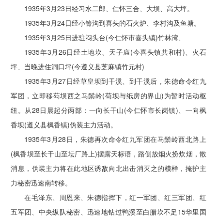
1935年3月23日经习水二郎、仁怀三合、大坝、高大坪。
1935年3月24日经小箐沟到喜头的石火炉、李村沟及鱼塘。
1935年3月25日进驻闷头台(今仁怀市喜头镇)竹林湾、
1935年3月26日经土地坎、天子庙(今喜头镇共和村)、火石
坪、当晚进住洞口坪(今遵义县芝麻镇竹元村)
1935年3月27日经草皇坝到干溪、到干溪后，朱德命令红九
军团，立即移芶坝西之马鬃岭(苟坝与纸房的界山)为暂时活动枢
纽。从28日晨起分两部：一向长干山(今仁怀市长岗镇)、一向枫
香坝(遵义县枫香镇)伪装主力活动。
1935年3月28日，朱德再次命令红九军团在马鬃岭西北路上
(枫香坝至长干山至坛厂路上)摆露天标语，路侧放烟火扮炊烟，散
消息，伪装主力将在此地区诱敌向北出击消灭之的模样，掩护主
力秘密迅速南转移。
在毛泽东、周恩来、朱德指挥下，红一军团、红三军团、红
五军团、中央纵队秘密、迅速地钻过鸭溪至白腊坎不足15华里国