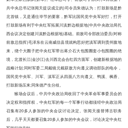
共中央总书记张闻天提议成立的)司令员朱德认为：打鼓新场是黔
北首镇，又是通往毕节的要塞，黔军比国民党中央军好打，打开
打鼓新场有利于中央红军拓展川滇黔边根据地(中共中央政治局扎
西会议决定创建川滇黔边根据地)基础。前敌司令部政治委员(时称
前敌总指挥)毛泽东在云南威信县境就构思好把滇军调到贵州腹地
来，绕个大圈子把中央红军带出蒋介石大包围圈套小包围圈的绝
境，北渡长江(金沙江)去川西北会合红四方面军，创建新根据地的
战略计划;同时军委二局戴镜元截获敌方向遵义调动部队的电令，
国民党中央军、川军、滇军正从四面八方向遵义、鸭溪、枫香、
打鼓新场压来;同朱德产生分歧。
猴场会议后，中共中央政治局收回了中央革命军事委员会的
决定权和指挥权，中央红军的每一个军事行动都须经中央政治局
召集有20多人参加的中央会议讨论决定。张闻天接替博古职务
后，几乎天天都要召集20多人参加的中央会议，讨论决定中央红
军的行动方针。