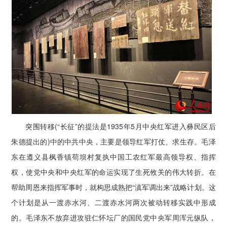
突围转移(“长征”的提法是1935年5月中央红军进入彝民区后
朱德提出的)中的中共中央，主要是领导红军打仗、求生存。毛泽
东在遵义县枫香镇苟坝村复执中国工农红军最高领导权、指挥
权，使党中央和中央红军的命运实现了生死攸关的伟大转折。在
帮助周恩来指挥军事时，就构思成熟把“滇军调出来”战略计划。这
个计划是从一渡赤水河、二渡赤水河两次被动转移实践中形成
的。毛泽东不放弃进攻驻仁怀坛厂的国民党中央军周浑元纵队，