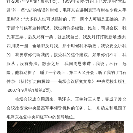
社·2007年9月第1版第1页)。1959年初努力纠正已发现的“大跃
进”的一些“左”的错误的时候，毛泽东在讲到真理有时在少数人手
里时说：“大多数人也可以搞错的，而一两个人可能是正确的。列
宁那个时候有这种情况。我也有许多经验。比如，苟坝会议，我
先有三票，后头只有一票，就是我自己。我反对打打鼓新场;要到
四川绕一圈，全场都反对我。那个时候我不动摇，我说要么听我
的，我要求你们听我的，接受我的这个建议。如果你们不听，我
服从，没有办法。散会之后，我同周恩来讲，我说，不行，危
险，他就动摇了，睡了一个晚上，第二天又开会，听了我的了”(石
仲泉·《从转折走向辉煌——苟坝会议研究文集》·中央党校出版社
·2007年9月第1版第2页)。
苟坝会议成立周恩来、毛泽东、王稼祥三人团，完成了遵义
会议改变党中央最高军事领导机构的任务。进一步确立和巩固了
毛泽东在党中央和红军中的领导地位。