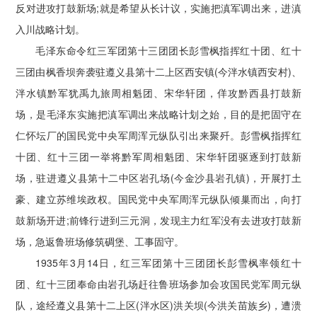
反对进攻打鼓新场;就是希望从长计议，实施把滇军调出来，进滇
入川战略计划。
毛泽东命令红三军团第十三团团长彭雪枫指挥红十团、红十
三团由枫香坝奔袭驻遵义县第十二上区西安镇(今泮水镇西安村)、
泮水镇黔军犹禹九旅周相魁团、宋华轩团，佯攻黔西县打鼓新
场，是毛泽东实施把滇军调出来战略计划之始，目的是把固守在
仁怀坛厂的国民党中央军周浑元纵队引出来聚歼。彭雪枫指挥红
十团、红十三团一举将黔军周相魁团、宋华轩团驱逐到打鼓新
场，驻进遵义县第十二中区岩孔场(今金沙县岩孔镇)，开展打土
豪、建立苏维埃政权。国民党中央军周浑元纵队倾巢而出，向打
鼓新场开进;前锋行进到三元洞，发现主力红军没有去进攻打鼓新
场，急返鲁班场修筑碉堡、工事固守。
1935年3月14日，红三军团第十三团团长彭雪枫率领红十
团、红十三团奉命由岩孔场赶往鲁班场参加会攻国民党军周元纵
队，途经遵义县第十二上区(泮水区)洪关坝(今洪关苗族乡)，遭溃