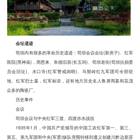
会址遗迹
苟坝内有很多的革命历史遗迹：苟坝会议会址(新房子)、红军
医院(黑神庙)，周恩来、朱德旧居(长五间)、苟坝老街(苟坝抗捐委
员会旧址)、水口寺(红军警戒岗哨)、马鬃岭红九军团司令部驻
地、红军烈士墓，红军标语，还有地方历史名人鲁屏周墓和花茂
众多的陶瓷厂。
历史事件
会议
苟坝会议与中央红军三渡、四渡赤水战役
1935年1月，中国共产党领导的中国工农红军第一、第三、
第五、第九军团和中央(军委)纵队突围转移到遵义创建川黔边新苏