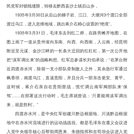
民党军封锁线缝隙，转移去黔西县沙土镇后山乡，
1935年3月30日从后山的梯子岩、江口、大塘河3个渡口全部
渡过乌江，进入息烽地域，跳出蒋介石精心设置的“绝境”。
1935年3月31日，毛泽东去到红二师，在路旁摊开地图，在
图上画了一道从贵州省向东南、向西、向西南，入云南，经昆明
附近至元谋、金沙江畔的一长条大迂回的红杠杠，第一次公开他
把“滇军调出来”的战略构想。红军总参谋长刘伯承说：“在茅台附
近四渡赤水河，除留一支小部队牵制敌人之外，其余急行军通过
枫香坝，南渡乌江，直逼贵阳，并且分兵一部东击瓮安、黄平。
这时候，蒋介石亲自在贵阳督战，慌忙调云南军阀部队来‘保
驾’……在部署这次行动时，毛主席就曾说：‘只要能将滇军调出
来，就是胜利’。”
四渡赤水河，是中央红军创建川黔边根据地、川滇黔边根据
地中在赤水河流域进行的运动战战役。都是毛泽东在遵义会议进
入党中央领导核心后帮助周恩来、朱德指挥和在苟坝会议进入党