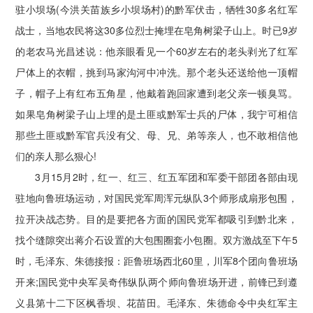
驻小坝场(今洪关苗族乡小坝场村)的黔军伏击，牺牲30多名红军
战士，当地农民将这30多位烈士掩埋在皂角树梁子山上。时已9岁
的老农马光昌述说：他亲眼看见一个60岁左右的老头剥光了红军
尸体上的衣帽，挑到马家沟河中冲洗。那个老头还送给他一顶帽
子，帽子上有红布五角星，他戴着跑回家遭到老父亲一顿臭骂。
如果皂角树梁子山上埋的是土匪或黔军士兵的尸体，我宁可相信
那些土匪或黔军官兵没有父、母、兄、弟等亲人，也不敢相信他
们的亲人那么狠心!
3月15月2时，红一、红三、红五军团和军委干部团各部由现
驻地向鲁班场运动，对国民党军周浑元纵队3个师形成扇形包围，
拉开决战态势。目的是要把各方面的国民党军都吸引到黔北来，
找个缝隙突出蒋介石设置的大包围圈套小包圈。双方激战至下午5
时，毛泽东、朱德接报：距鲁班场西北60里，川军8个团向鲁班场
开来;国民党中央军吴奇伟纵队两个师向鲁班场开进，前锋已到遵
义县第十二下区枫香坝、花苗田。毛泽东、朱德命令中央红军主