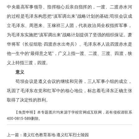
中央最高军事领导、指挥核心后亲自指挥的，一渡、二渡赤水河
的过程是毛泽东构思把“滇军调出来”战略计划的基础;苟坝会议成
立毛泽东、周恩来、王稼祥三人团，代表政治局全权指挥军事，
为毛泽东实施把“滇军调出来”战略计划提供了坚强的组织保证。萧
华将军《长征组歌·四渡赤水出奇兵》、毛泽东本人说四渡赤水是
他一生中的“最得意之笔”，广义上指一渡、二渡、三渡、四渡，狭
义上特指三渡，四渡。
意义
苟坝会议是遵义会议的继续和完善，三人军事小组的成立，
巩固了毛泽东在党和红军中的核心地位，标志着毛泽东正确主张
取得了决定性的胜利。
【免责申明】本专题图片均来源于学校官网或互联网，若有侵权请联系
400-0815-589删除。
上一篇：
遵义红色教育基地-遵义红军烈士陵园