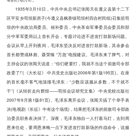
1935年3月10日，中共中央总书记张闻天在遵义县第十二下
区平安乡苟坝新房子(今遵义县枫香镇苟坝村四合村民组)召集驻苟
坝的中央政治局委员、候补委员，中央革命军事委员会委员和部
分中革军委局以上首长开会，专题讨论进不进攻打鼓新场问题。
会议从早上开到夜间，毛泽东坚决反对进攻打鼓新场，其余参会
首长都赞成林彪、聂荣臻 “万急”电报建议。毛泽东来了脾气，对
主持会议的张闻天说道：“你们硬要打，我就不当这个前敌司令部
政委了!”(《大长征》·中共党史出版社2006年第1版195页)。在座
的首长毫不客气地顶撞毛泽东：“少数应该服从多数，不干就不
干”(《从转折走向辉煌——苟坝会议研究文集》·中央党校出版社
2007年9月第1版81页)。毛泽东离开会议，张闻天搞了个举手表
决(电视剧《长征》中有这个场境)，结果把毛泽东的前敌司令部政
治委员职务表决掉了。深夜，毛泽东独自一人打着马灯，去到周
恩来住处，要周恩来晚一点下发进攻打鼓新场的作战命令，说服