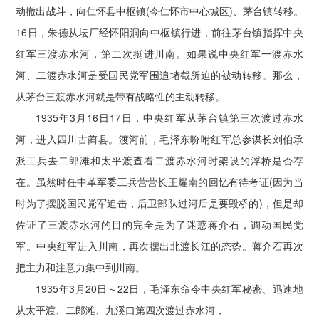
动撤出战斗，向仁怀县中枢镇(今仁怀市中心城区)、茅台镇转移。
16日，朱德从坛厂经怀阳洞向中枢镇行进，前往茅台镇指挥中央
红军三渡赤水河，第二次挺进川南。如果说中央红军一渡赤水
河、二渡赤水河是受国民党军围追堵截所迫的被动转移。那么，
从茅台三渡赤水河就是带有战略性的主动转移。
1935年3月16日17日，中央红军从茅台镇第三次渡过赤水
河，进入四川古蔺县。渡河前，毛泽东吩咐红军总参谋长刘伯承
派工兵去二郎滩和太平渡查看二渡赤水河时架设的浮桥是否存
在。虽然时任中革军委工兵营营长王耀南的回忆有待考证(因为当
时为了摆脱国民党军追击，后卫部队过河后是要毁桥的)，但是却
佐证了三渡赤水河的目的完全是为了迷惑蒋介石，调动国民党
军。中央红军进入川南，再次摆出北渡长江的态势。蒋介石再次
把主力和注意力集中到川南。
1935年3月20日～22日，毛泽东命令中央红军秘密、迅速地
从太平渡、二郎滩、九溪口第四次渡过赤水河，