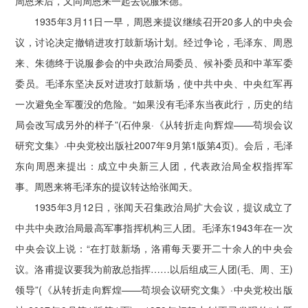
周恩来后，又同周恩来一起去说服朱德。
1935年3月11日一早，周恩来提议继续召开20多人的中央会
议，讨论决定撤销进攻打鼓新场计划。经过争论，毛泽东、周恩
来、朱德终于说服参会的中央政治局委员、候补委员和中革军委
委员。毛泽东坚决反对进攻打鼓新场，使中共中央、中央红军再
一次避免全军覆没的危险。“如果没有毛泽东当夜此行，历史的结
局会改写成另外的样子”(石仲泉·《从转折走向辉煌——苟坝会议
研究文集》·中央党校出版社2007年9月第1版第4页)。会后，毛泽
东向周恩来提出：成立中央新三人团，代表政治局全权指挥军
事。周恩来将毛泽东的提议转达给张闻天。
1935年3月12日，张闻天召集政治局扩大会议，提议成立了
中共中央政治局最高军事指挥机构三人团。毛泽东1943年在一次
中央会议上说：“在打鼓新场，洛甫每天要开二十余人的中央会
议。洛甫提议要我为前敌总指挥……以后组成三人团(毛、周、王)
领导”(《从转折走向辉煌——苟坝会议研究文集》·中央党校出版