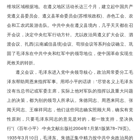
维埃区域根据地。在遵义地区活动长达三个月，建立起中国共产
党遵义县委员会、遵义县革命委员会(苏维埃政权)、赤色工会、农
会和工农武装游击队。中共中央在遵义县境内，几乎天天都在召
开会议，决定中央红军行动方针。尤以政治局遵义扩大会议、泗
渡会议、扎西(云南威信县境)会议、苟坝会议等系列会议确立、巩
固了毛泽东在中共中央和红军中的领导地位，使中国革命实现生
死攸关的转折。
遵义会议，毛泽东进入党中央领导核心，政治局常委分工毛
泽东帮助周恩来指挥军事。用邓小平的话讲：“尽管名义上毛泽东
没有当总书记或军委主席，实际上他对军队的指挥以及重大问题
上的决策，都为别的领导人所承认。朱德同志、周恩来同志、张
闻天同志、王稼祥同志，他们这些同志确实照顾大局，确实有党
性原则，只要毛泽东同志的意见是对的，都一致支持，坚决执
行”(《百年小平》·中央文献出版社2004年1月第1版第78~79页)。
1935年3月10日，毛泽东、朱德正集中精力按中共中央政治局的