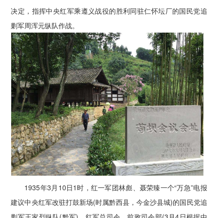
决定，指挥中央红军乘遵义战役的胜利同驻仁怀坛厂的国民党追
剿军周浑元纵队作战。
1935年3月10日1时，红一军团林彪、聂荣臻一个“万急”电报
建议中央红军改驻打鼓新场(时属黔西县，今金沙县城)的国民党追
剿军王家烈纵队(黔军)。红军总司令、前敌司令部(3月4日根据中