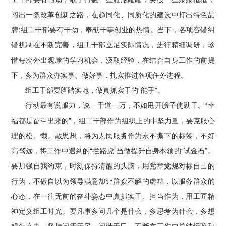
闯出一条改革创新之路，在趋同化、同质化的建设中打出特色品
牌;组工干部要有干劲，奉献干事创业的热情。当下，各项容错纠
错机制在不断完善，组工干部立足实际情况，进行精细调研，珍
惜每次外出观摩的学习机会，汲取经验，在结合自身工作的前提
下，多为群众办实事、做好事，扎实推进各项任务进程。
组工干部要脚踏实地，做真抓实干的“能手”。
行动最有说服力，说一千道一万，不如甩开膀子使劲干。“幸
福都是奋斗出来的”，组工干部作为组织上的中坚力量，要克服心
理的松、懒、散思想，将为人民服务作为永不撕下的标签，不好
高骛远，将工作中遇到的“拦路虎”当做提升自身本领的“试金石”。
要加强自我约束，时刻保持清醒的头脑，用党章党规对标自己的
行为，不做自以为领导满意却让群众不解的虚功，以服务群众的
心态，在一往无前的奋斗姿态中真抓实干、担当作为，用工匠精
神定义组工时光。要凡事多问几个是什么，多思考为什么，多想