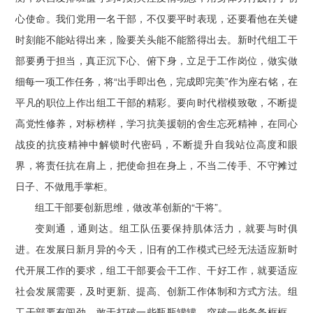
心使命。我们党用一名干部，不仅要平时表现，还要看他在关键
时刻能不能站得出来，险要关头能不能豁得出去。新时代组工干
部要勇于担当，真正沉下心、俯下身，立足于工作岗位，做实做
细每一项工作任务，将“出手即出色，完成即完美”作为座右铭，在
平凡的职位上作出组工干部的精彩。要向时代楷模致敬，不断提
高党性修养，对标榜样，学习抗美援朝的舍生忘死精神，在同心
战疫的抗疫精神中解锁时代密码，不断提升自我站位高度和眼
界，将责任抗在肩上，把使命担在身上，不当二传手、不守摊过
日子、不做甩手掌柜。
组工干部要创新思维，做改革创新的“干将”。
变则通，通则达。组工队伍要保持肌体活力，就要与时俱
进。在发展日新月异的今天，旧有的工作模式已经无法适应新时
代开展工作的要求，组工干部要会干工作、干好工作，就要适应
社会发展需要，及时更新、提高、创新工作体制和方式方法。组
工干部要有闯劲，敢于打破一些瓶瓶罐罐，突破一些条条框框，