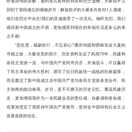
听着深情的讲解，看到各式各样的刑具和烈士遗物，大家似乎又
回到了那段难忘的艰难岁月，解放前夕的大屠杀共有321人遇难，
他们在烈火中永生!我们的灵魂接受了一次洗礼。缅怀先烈，我们
感叹新中国成立的不易，更加感受到现在的幸福生活是多么的来
之不易!
“思先贤，砥砺前行，不忘初心”!重庆特园和西南实业大厦的
寻根之旅，大量珍贵的照片、历史资料见证了风雨70年，民建和
各民主党派一道，与中国共产党同舟共济，并肩战斗，不仅赢得
了民主革命的伟大胜利，谱写了抗日民族统一战线的壮丽篇章，
而且奠定了新中国成立后中国共产党与各民主党派多党合作、民
主协商的政治格局。岁月，是不可磨灭的历史记忆。重温民建历
史，更加增强我作为一名民建会员的责任感、自豪感和使命感，
也更加坚定了我坚持中国共产党领导，坚持走中国特色社会主义
发展道路的信念。