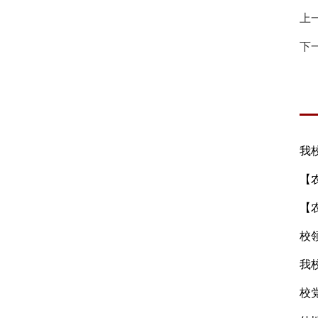
上
下
我
【
【
校
我
校