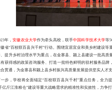
023年，
安徽农业大学
作为牵头高校，联手
中国科学技术大学
等5
安徽省“百校联百县兴千村”行动。围绕宜居宜业和美乡村建设等
平、提升乡村治理水平为重点，在金寨县、颍上县建设一批高质
批有获得感的政策咨询服务、打造一批特色鲜明的驻村服务品牌，
融合贯通，为金寨县和颍上县乡村振兴高质量发展提供坚实人才
下一步，学校将全面锚定“百校联百县兴千村”重点任务，全力提
千亿斤江淮粮仓”建设等重大战略需求的精准性和实效性，力争打