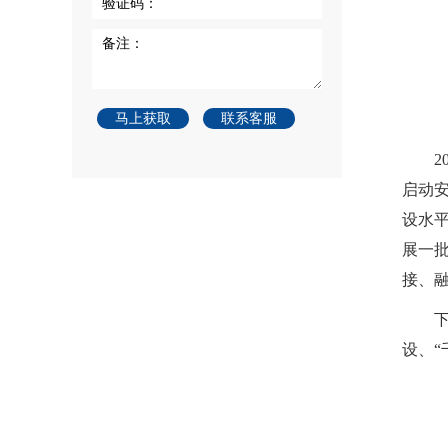
验证码：
备注：
马上获取
联系客服
2
启动
设水
展一
接、
设、“