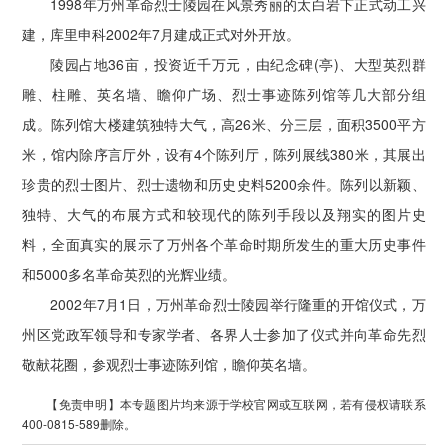
1998年万州革命烈士陵园在风景秀丽的太白岩下正式动工兴
建，库里申科2002年7月建成正式对外开放。
陵园占地36亩，投资近千万元，由纪念碑(亭)、大型英烈群
雕、柱雕、英名墙、瞻仰广场、烈士事迹陈列馆等几大部分组
成。陈列馆大楼建筑独特大气，高26米、分三层，面积3500平方
米，馆内除序言厅外，设有4个陈列厅，陈列展线380米，其展出
珍贵的烈士图片、烈士遗物和历史史料5200余件。陈列以新颖、
独特、大气的布展方式和较现代的陈列手段以及翔实的图片史
料，全面真实的展示了万州各个革命时期所发生的重大历史事件
和5000多名革命英烈的光辉业绩。
2002年7月1日，万州革命烈士陵园举行隆重的开馆仪式，万
州区党政军领导和专家学者、各界人士参加了仪式并向革命先烈
敬献花圈，参观烈士事迹陈列馆，瞻仰英名墙。
【免责申明】本专题图片均来源于学校官网或互联网，若有侵权请联系
400-0815-589删除。