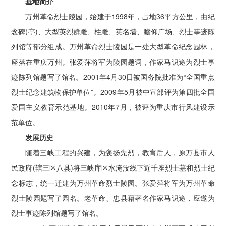
基地简介
万州革命烈士陵园，始建于1998年，占地36平方公里，由纪
念碑(亭)、大型英烈群雕、柱雕、英名墙、瞻仰广场、烈士事迹陈
列馆等部分组成。万州革命烈士陵园是一处大型革命纪念园林，
座落在重庆万州。张爱萍将军为陵园题词，作家马识途为烈士事
迹陈列馆题写了馆名。2001年4月30日被国务院批准为“全国重点
烈士纪念建筑物保护单位”。2009年5月被中宣部评为第四批全国
爱国主义教育示范基地。2010年7月，被评为重庆市行风建设示
范单位。
发展历史
随着三峡工程的兴建，为褒扬先烈，教育后人，原万县市人
民政府(辖三区八县)将三峡库区水淹没线下近千座烈士墓和烈士纪
念标志，统一迁建为万州革命烈士陵园。张爱萍将军为万州革命
烈士陵园题写了园名。老革命、忠县藉著名作家马识途，应邀为
烈士事迹陈列馆题写了馆名。