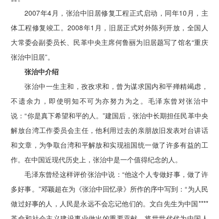
2007年4月，张治中旧居修复工程正式启动，同年10月，主
体工程修复竣工。2008年1月，旧居正式对外陈列开放，全国人
大常委会副委员长、民革中央主席何鲁丽为旧居题写了馆名“重庆
张治中旧居”。
张治中介绍
张治中一生主和，孜孜求和，曾为谋求国内和平殚精竭虑，
不遗余力，即使明知不可为亦努力为之。毛泽东曾对张治中
说：“你是真下希望和平的人。”建国后，张治中长期担任民革中央
解放台湾工作委员会主任，他利用过去的亲朋故旧发表对台讲话
和文章，为争取台湾和平解放和实现祖国统一做了许多有益的工
作。在中国近现代历史上，张治中是一个值得纪念的人。
毛泽东曾经这样评价张治中说：“他这个人专做好事，做了许
多好事。”邓颖超在为《张治中回忆录》所作的序中写到：“为人民
做过好事的人，人民是永远不会忘记他们的。文白先生为中国****
革命和社会主义建设事业做出的重要贡献，将世世代代为中国人