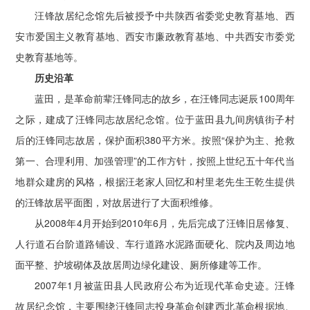
汪锋故居纪念馆先后被授予中共陕西省委党史教育基地、西
安市爱国主义教育基地、西安市廉政教育基地、中共西安市委党
史教育基地等。
历史沿革
蓝田，是革命前辈汪锋同志的故乡，在汪锋同志诞辰100周年
之际，建成了汪锋同志故居纪念馆。位于蓝田县九间房镇街子村
后的汪锋同志故居，保护面积380平方米。按照“保护为主、抢救
第一、合理利用、加强管理”的工作方针，按照上世纪五十年代当
地群众建房的风格，根据汪老家人回忆和村里老先生王乾生提供
的汪锋故居平面图，对故居进行了大面积维修。
从2008年4月开始到2010年6月，先后完成了汪锋旧居修复、
人行道石台阶道路铺设、车行道路水泥路面硬化、院内及周边地
面平整、护坡砌体及故居周边绿化建设、厕所修建等工作。
2007年1月被蓝田县人民政府公布为近现代革命史迹。汪锋
故居纪念馆，主要围绕汪锋同志投身革命创建西北革命根据地、