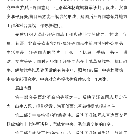
党中央委派汪锋同志到十七路军和杨虎城将军谈判，促成西安事
变和平解决;抗日民族统一战线的形成、建国后汪锋同志领导地方
工作和对台统战工作等块进行。
先后组织人员赴汪锋同志工作和战斗过的陕西、甘肃、宁
夏、新疆、北京等省市实地征集汪锋同志生前用过的办公用品、
生活用品、汪锋同志的照片、自传、回忆录、手稿、书信、讲
话、文章等等，同时还征集了汪锋同志在土地革命战争、抗日战
争、解放战争以及建国后的有关史料、照片168幅，中央档案馆、
中央文献研究室、中央对台办提供仿真件50套，100张。
展出内容
第一部分是西北革命的先驱之一。反映了汪锋同志坚定信
念，出生入死，艰苦探索，为开创西北革命根据地艰苦奋斗;
第二部分中央特派的联络密使。反映了汪锋同志直达西安同
杨虎城的十七路军谈判，完成党中央、毛主席交给的任务。
第三部分统战工作的杰出典范。反映了汪锋做为统一战线工