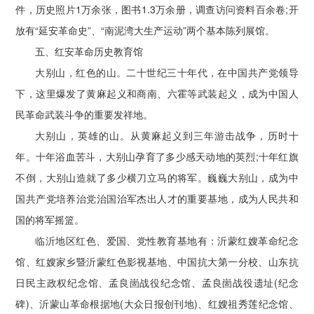
件，历史照片1万余张，图书1.3万余册，调查访问资料百余卷;开
放有“延安革命史”、“南泥湾大生产运动”两个基本陈列展馆。
五、红安革命历史教育馆
大别山，红色的山。二十世纪三十年代，在中国共产党领导
下，这里爆发了黄麻起义和商南、六霍等武装起义，成为中国人
民革命武装斗争的重要发祥地。
大别山，英雄的山。从黄麻起义到三年游击战争，历时十
年。十年浴血苦斗，大别山孕育了多少感天动地的英烈;十年红旗
不倒，大别山造就了多少横刀立马的将军。巍巍大别山，成为中
国共产党培养治党治国治军杰出人才的重要基地，成为人民共和
国的将军摇篮。
临沂地区红色、爱国、党性教育基地有：沂蒙红嫂革命纪念
馆、红嫂家乡暨沂蒙红色影视基地、中国抗大第一分校、山东抗
日民主政权纪念馆、孟良崮战役纪念馆、孟良崮战役遗址(纪念
碑)、沂蒙山革命根据地(大众日报创刊地)、红嫂祖秀莲纪念馆、