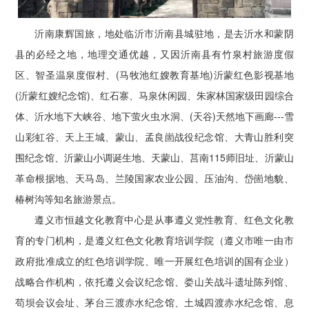
沂南康辉国旅，地处临沂市沂南县城驻地，是去沂水和蒙阴
县的必经之地，地理交通优越，又因沂南县有竹泉村旅游度假
区、智圣温泉度假村、(马牧池红嫂教育基地)沂蒙红色影视基地
(沂蒙红嫂纪念馆)、红石寨、马泉休闲园、朱家林国家级田园综合
体、沂水地下大峡谷、地下萤火虫水洞、(天谷)天然地下画廊---雪
山彩虹谷、天上王城、蒙山、孟良崮战役纪念馆、大青山胜利突
围纪念馆、沂蒙山小调诞生地、天蒙山、莒南115师旧址、沂蒙山
革命根据地、天马岛、兰陵国家农业公园、压油沟、岱崮地貌、
椿树沟等知名旅游景点。
遵义市恒越文化教育中心是从事遵义党性教育、红色文化教
育的专门机构，是遵义红色文化教育培训学院（遵义市唯一由市
政府批准成立的红色培训学院、唯一开展红色培训的国有企业）
战略合作机构，依托遵义会议纪念馆、娄山关战斗遗址陈列馆、
苟坝会议会址、茅台三渡赤水纪念馆、土城四渡赤水纪念馆、息